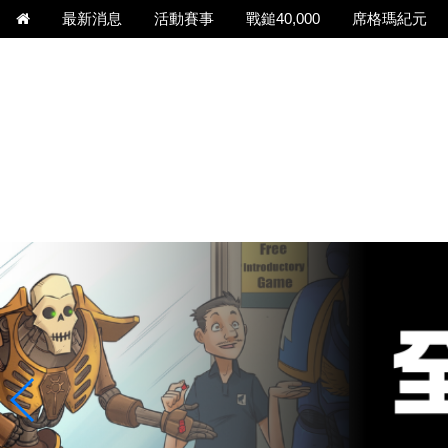
最新消息
活動賽事
戰鎚40,000
席格瑪紀元