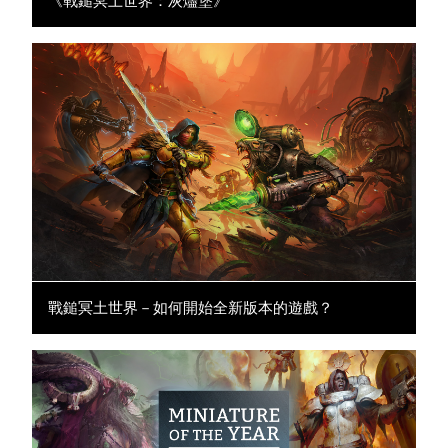
《戰鎚冥土世界：灰燼堡》
戰鎚冥土世界－如何開始全新版本的遊戲？