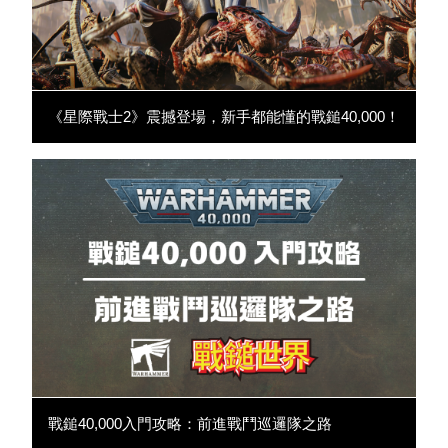
《星際戰士2》震撼登場，新手都能懂的戰鎚40,000！
戰鎚40,000入門攻略：前進戰鬥巡邏隊之路