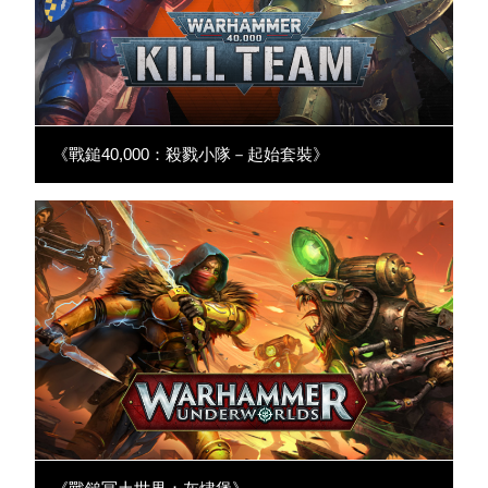
《戰鎚40,000：殺戮小隊－起始套裝》