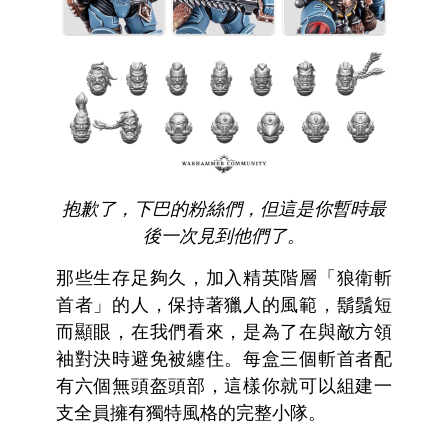
抱歉了，下巴的粉絲們，但這是你暫時最
後一次見到他們了。
那些生存足夠久，加入精英階層「狼衛斬
首者」的人，保持著獵人的風範，鬍鬚短
而顯眼，在我們看來，是為了在與敵方領
袖對決時避免被纏住。每盒三個斬首者配
有六個無頭盔頭部，這樣你就可以組建一
支全員擁有獨特風格的完整小隊。