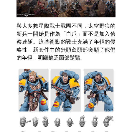
與大多數星際戰士戰團不同，太空野狼的
新兵一開始是作為「血爪」而不是加入偵
察連隊。這些衝動的戰士充滿了年輕的侵
略性，新套件中的無頭盔頭部突顯了他們
的年輕，明顯缺乏面部鬍鬚。