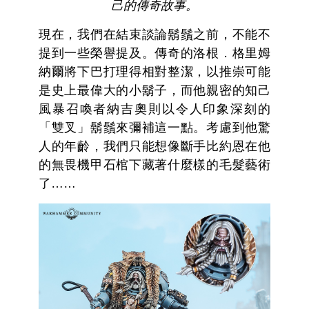
己的傳奇故事。
現在，我們在結束談論鬍鬚之前，不能不
提到一些榮譽提及。傳奇的洛根．格里姆
納爾將下巴打理得相對整潔，以推崇可能
是史上最偉大的小鬍子，而他親密的知己
風暴召喚者納吉奧則以令人印象深刻的
「雙叉」鬍鬚來彌補這一點。考慮到他驚
人的年齡，我們只能想像斷手比約恩在他
的無畏機甲石棺下藏著什麼樣的毛髮藝術
了……