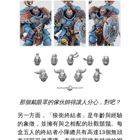
那個戴眼罩的傢伙帥得讓人分心，對吧？
另一方面，「狼衛終結者」是年齡與經驗
的象徵，並擁有與之相配的壯觀鬍鬚。每
盒五人的終結者小隊總共有高達13個無頭