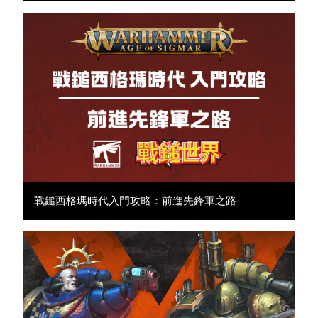
戰鎚西格瑪時代入門攻略：前進先鋒軍之路