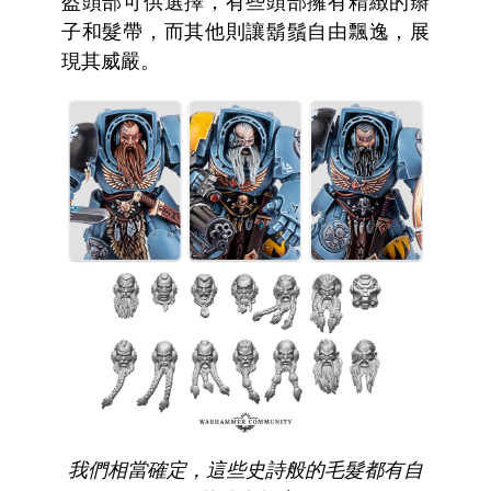
盔頭部可供選擇，有些頭部擁有精緻的辮
子和髮帶，而其他則讓鬍鬚自由飄逸，展
現其威嚴。
我們相當確定，這些史詩般的毛髮都有自