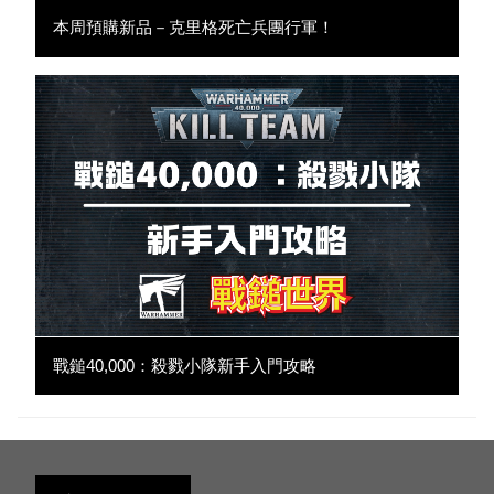
本周預購新品－克里格死亡兵團行軍！
戰鎚40,000：殺戮小隊新手入門攻略