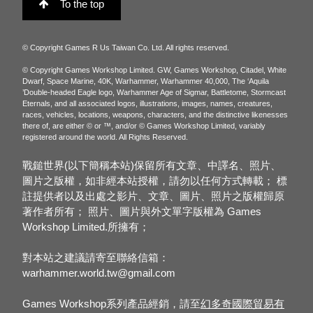
To the top
© Copyright Games R Us Taiwan Co. Ltd. All rights reserved.
© Copyright Games Workshop Limited. GW, Games Workshop, Citadel, White
Dwarf, Space Marine, 40K, Warhammer, Warhammer 40,000, The ‘Aquila
’Double-headed Eagle logo, Warhammer Age of Sigmar, Battletome, Stormcast
Eternals, and all associated logos, illustrations, images, names, creatures,
races, vehicles, locations, weapons, characters, and the distinctive likenesses
there of, are either © or ™, and/or © Games Workshop Limited, variably
registered around the world. All Rights Reserved.
戰鎚世界(以下簡稱本站)保留所有文章、中譯名、照片、
圖片之版權，如非經本站授權，請勿以任何方式轉載； 標
註提供者以及出處之影片、文章、圖片、照片之版權歸原
著作者所有； 照片、圖片與外文單字版權為 Games
Workshop Limited.所擁有；
對本站之建議請寄至聯絡信箱：
warhammer.world.tw@gmail.com
Games Workshop系列產品經銷，請至
幻多奇國際貿易有