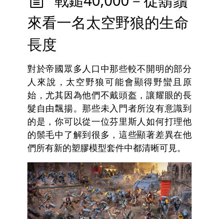
戰鎚40,000－從鬍鬚
來看一名太空野狼的生命
長度
對於帝國眾多人口中那些較不開明的部分
人來說，太空野狼可能會顯得野蠻且原
始，尤其因為他們不戴頭盔，讓耀眼的長
髮自由飄揚。那些未入門者所沒有意識到
的是，你可以從一位芬里斯人如何打理他
的鬃毛中了解到很多，這些顯著差異在他
們所有新的塑膠模型套件中都清晰可見。