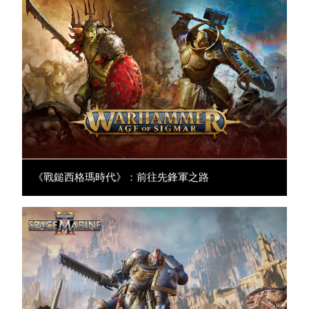
《戰鎚西格瑪時代》：前往先鋒軍之路