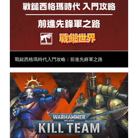
戰鎚西格瑪時代入門攻略：前進先鋒軍之路