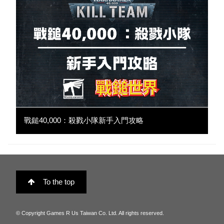
戰鎚40,000：殺戮小隊新手入門攻略
To the top
© Copyright Games R Us Taiwan Co. Ltd. All rights reserved.