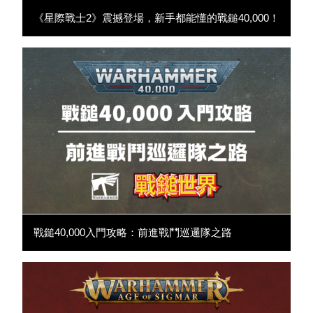
《星際戰士2》震撼登場，新手都能懂的戰鎚40,000！
戰鎚40,000入門攻略：前進戰鬥巡邏隊之路