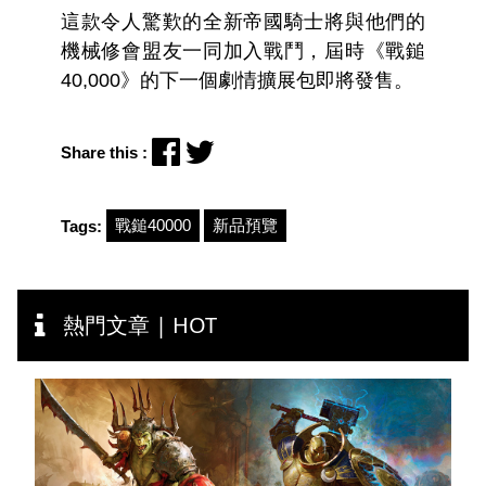
這款令人驚歎的全新帝國騎士將與他們的
機械修會盟友一同加入戰鬥，屆時《戰鎚
40,000》的下一個劇情擴展包即將發售。
Share this :
戰鎚40000
新品預覽
Tags:
熱門文章 | HOT