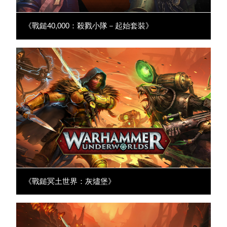
《戰鎚40,000：殺戮小隊－起始套裝》
《戰鎚冥土世界：灰燼堡》