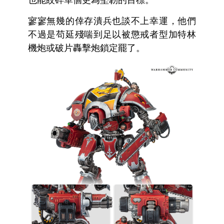
也能絞碎單個更為堅韌的目標。
寥寥無幾的倖存潰兵也談不上幸運，他們
不過是苟延殘喘到足以被懲戒者型加特林
機炮或破片轟擊炮鎖定罷了。