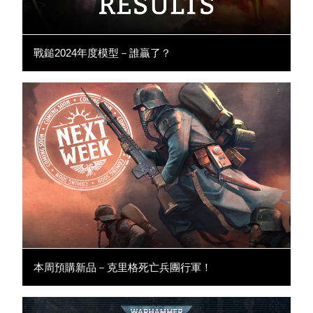
戰鎚2024年度模型－誰贏了？
本周預購新品－克里格死亡兵團行軍！