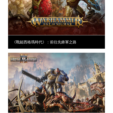
《戰鎚西格瑪時代》：前往先鋒軍之路