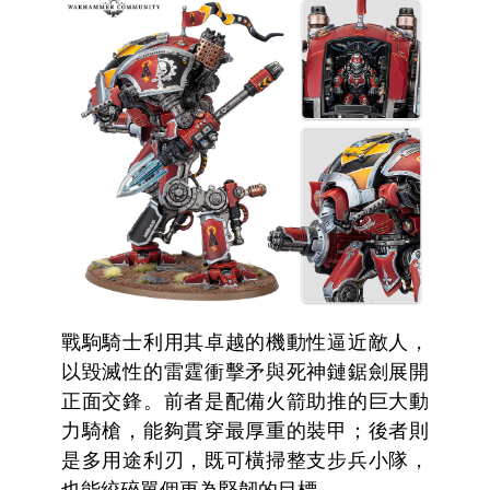
戰駒騎士利用其卓越的機動性逼近敵人，
以毀滅性的雷霆衝擊矛與死神鏈鋸劍展開
正面交鋒。前者是配備火箭助推的巨大動
力騎槍，能夠貫穿最厚重的裝甲；後者則
是多用途利刃，既可橫掃整支步兵小隊，