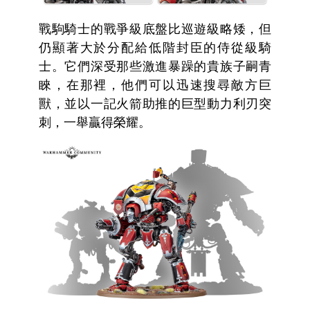
戰駒騎士的戰爭級底盤比巡遊級略矮，但
仍顯著大於分配給低階封臣的侍從級騎
士。它們深受那些激進暴躁的貴族子嗣青
睞，在那裡，他們可以迅速搜尋敵方巨
獸，並以一記火箭助推的巨型動力利刃突
刺，一舉贏得榮耀。