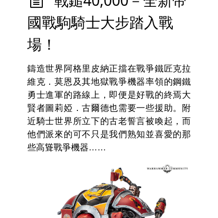
戰鎚40,000－全新帝
國戰駒騎士大步踏入戰
場！
鑄造世界阿格里皮納正擋在戰爭鐵匠克拉
維克．莫恩及其地獄戰爭機器率領的鋼鐵
勇士進軍的路線上，即便是好戰的終焉大
賢者圖莉婭．古爾德也需要一些援助。附
近騎士世界所立下的古老誓言被喚起，而
他們派來的可不只是我們熟知並喜愛的那
些高聳戰爭機器……