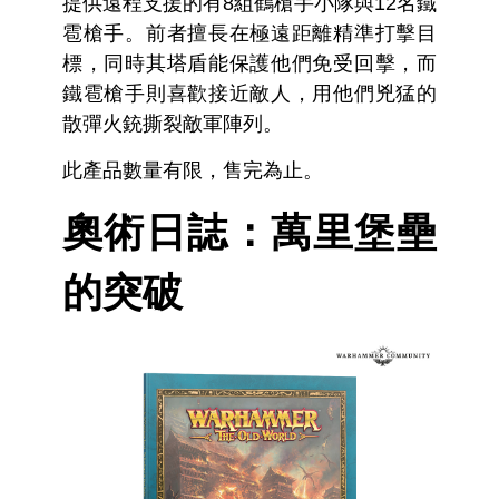
提供遠程支援的有8組鶴槍手小隊與12名鐵
雹槍手。前者擅長在極遠距離精準打擊目
標，同時其塔盾能保護他們免受回擊，而
鐵雹槍手則喜歡接近敵人，用他們兇猛的
散彈火銃撕裂敵軍陣列。
此產品數量有限，售完為止。
奧術日誌：萬里堡壘
的突破