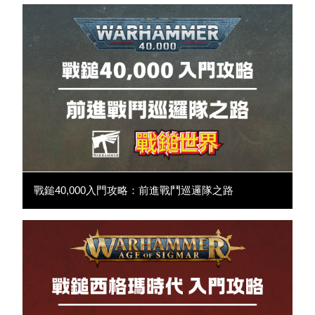
戰鎚40,000入門攻略：前進戰鬥巡邏隊之路