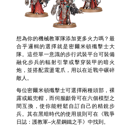
想為你的機械教軍隊添加更多火力嗎？最
合乎邏輯的選擇就是密爾米頓殲擊士大
隊。這些單一意識的步行武裝平台可裝備
融化步兵的輻射引擎或擊穿裝甲的暗火
炮，並搭配震盪電爪，用以在近戰中碾碎
敵人。
每位密爾米頓殲擊士可選擇兩種頭部，裸
露或戴兜帽，而伺服顱骨可在六個模型之
間互換，使你能輕鬆自訂自己的精銳步
兵。其在黑暗時代的使用規則可在《戰爭
日誌：護教軍–火星鋼鐵之手》中找到。