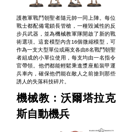
護教軍戰鬥朝聖者隨元帥一同上陣。每位
戰士都配備電鎖長管槍，一種毀滅性的反
步兵武器，並為機械教軍隊開啟了新的戰
術選項。這套模型內含16個微縮模型，可
作為一支大型單位或兩支各由8名戰鬥朝聖
者組成的小單位使用，每支均由一名指令
官帶領。他們都能輕鬆乘進漿座船裝甲運
兵車內，確保他們能在敵人之前搶到那些
誘人的失落科技碎片。
機械教：沃爾塔拉克
斯自動機兵