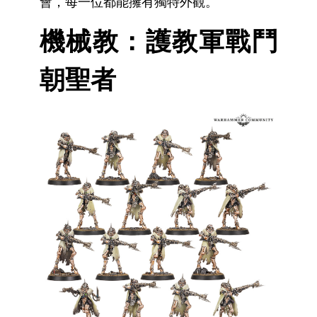
會，每一位都能擁有獨特外觀。
機械教：護教軍戰鬥
朝聖者