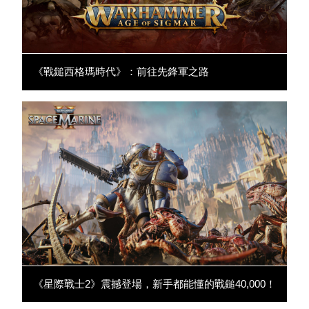
《戰鎚西格瑪時代》：前往先鋒軍之路
《星際戰士2》震撼登場，新手都能懂的戰鎚40,000！