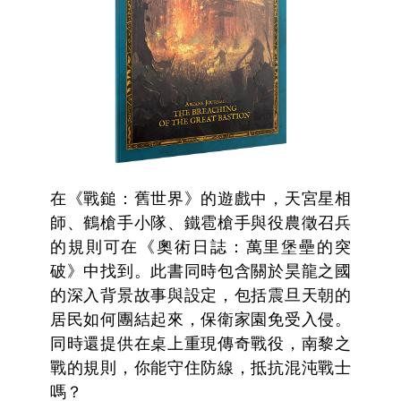
在《戰鎚：舊世界》的遊戲中，天宮星相
師、鶴槍手小隊、鐵雹槍手與役農徵召兵
的規則可在《奧術日誌：萬里堡壘的突
破》中找到。此書同時包含關於昊龍之國
的深入背景故事與設定，包括震旦天朝的
居民如何團結起來，保衛家園免受入侵。
同時還提供在桌上重現傳奇戰役，南黎之
戰的規則，你能守住防線，抵抗混沌戰士
嗎？