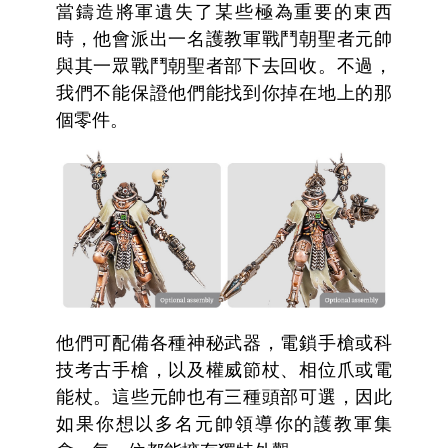
當鑄造將軍遺失了某些極為重要的東西
時，他會派出一名護教軍戰鬥朝聖者元帥
與其一眾戰鬥朝聖者部下去回收。不過，
我們不能保證他們能找到你掉在地上的那
個零件。
他們可配備各種神秘武器，電鎖手槍或科
技考古手槍，以及權威節杖、相位爪或電
能杖。這些元帥也有三種頭部可選，因此
如果你想以多名元帥領導你的護教軍集