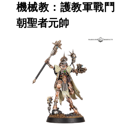
機械教：護教軍戰鬥
朝聖者元帥