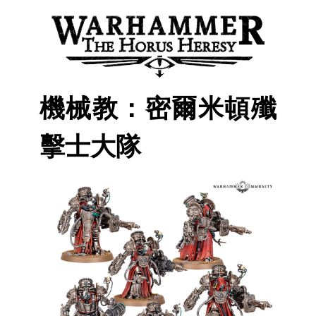
機械教：密爾米頓殲
擊士大隊