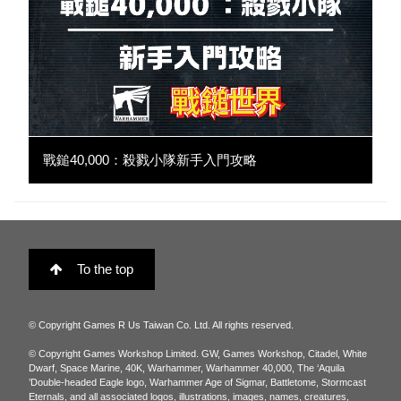
戰鎚40,000：殺戮小隊新手入門攻略
To the top
© Copyright Games R Us Taiwan Co. Ltd. All rights reserved.
© Copyright Games Workshop Limited. GW, Games Workshop, Citadel, White
Dwarf, Space Marine, 40K, Warhammer, Warhammer 40,000, The ‘Aquila
’Double-headed Eagle logo, Warhammer Age of Sigmar, Battletome, Stormcast
Eternals, and all associated logos, illustrations, images, names, creatures,