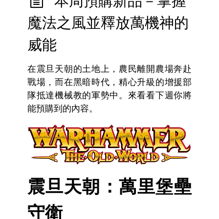
本周預購新品－掌握
魔法之風並釋放萬機神的
威能
在震旦天朝的土地上，農民離開農場奔赴
戰場，而在黑暗時代，精心升級的增援部
隊抵達機械教的軍勢中。來看看下週你將
能預購到的內容。
震旦天朝：萬里堡壘
守衛