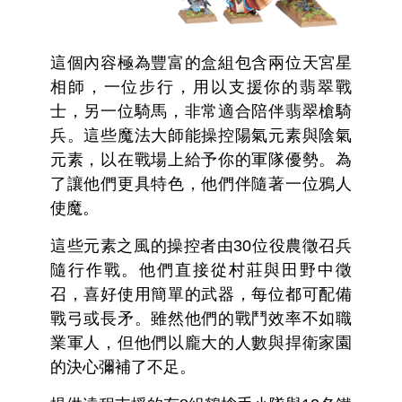
這個內容極為豐富的盒組包含兩位天宮星
相師，一位步行，用以支援你的翡翠戰
士，另一位騎馬，非常適合陪伴翡翠槍騎
兵。這些魔法大師能操控陽氣元素與陰氣
元素，以在戰場上給予你的軍隊優勢。為
了讓他們更具特色，他們伴隨著一位鴉人
使魔。
這些元素之風的操控者由30位役農徵召兵
隨行作戰。他們直接從村莊與田野中徵
召，喜好使用簡單的武器，每位都可配備
戰弓或長矛。雖然他們的戰鬥效率不如職
業軍人，但他們以龐大的人數與捍衛家園
的決心彌補了不足。