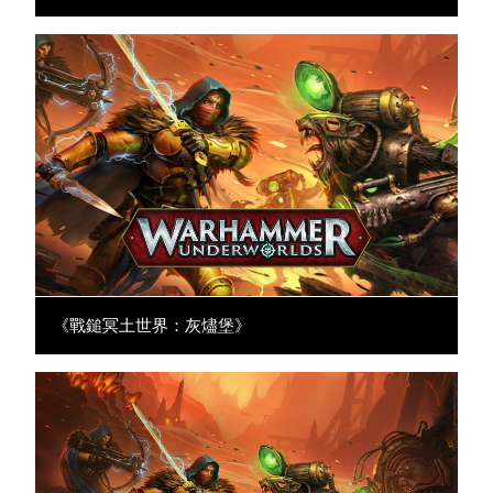
《戰鎚冥土世界：灰燼堡》