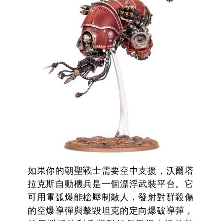
如果你的朝聖戰士需要空中支援，沃爾塔
拉克斯自動機兵是一個漂浮武裝平台。它
可用電弧爆能槍壓制敵人，發射對群殺傷
的空爆導彈與擊毀坦克的定向爆破導彈，