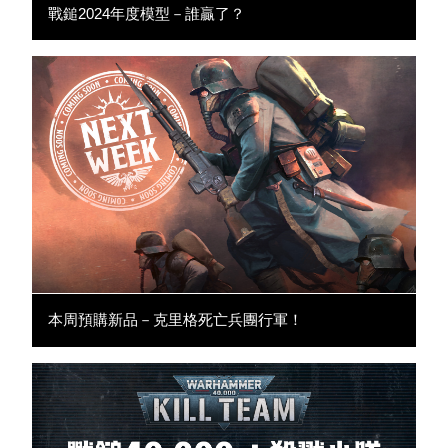
戰鎚2024年度模型－誰贏了？
本周預購新品－克里格死亡兵團行軍！