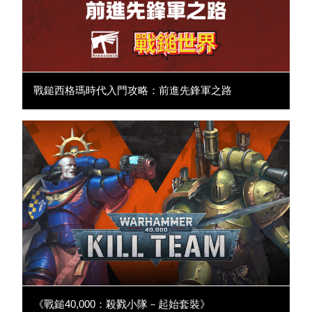
戰鎚西格瑪時代入門攻略：前進先鋒軍之路
《戰鎚40,000：殺戮小隊－起始套裝》