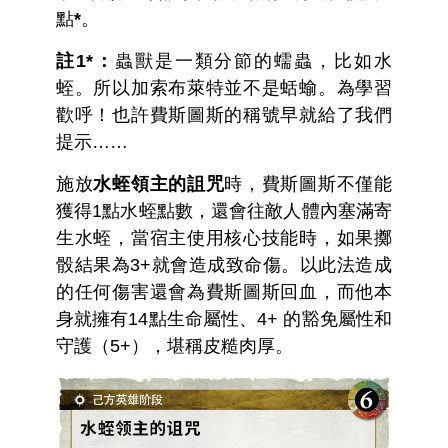
點
*
。
註1*：
蟲獸是一類分節的蠕蟲，比如水
蛭。所以加索布萊特並不是蛞蝓。為學習
歡呼！也許費斯圖斯的稱號早就給了我們
提示……
施放
水蛭領主的詛咒
時，費斯圖斯不僅能
獲得1點水蛭點數，還會往敵人體內塞滿寄
生水蛭，當宿主使用核心技能時，如果擲
骰結果為3+就會造成致命傷。以此法造成
的任何傷害還會為費斯圖斯回血，而他本
身就擁有14點生命屬性、4+ 的豁免屬性和
守護（5+），堪稱皮糙肉厚。