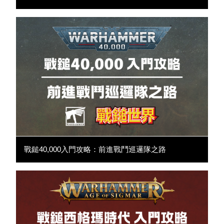
戰鎚40,000入門攻略：前進戰鬥巡邏隊之路