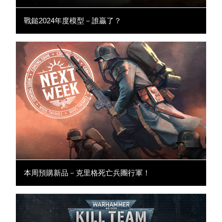
戰鎚2024年度模型－誰贏了？
本周預購新品－克里格死亡兵團行軍！