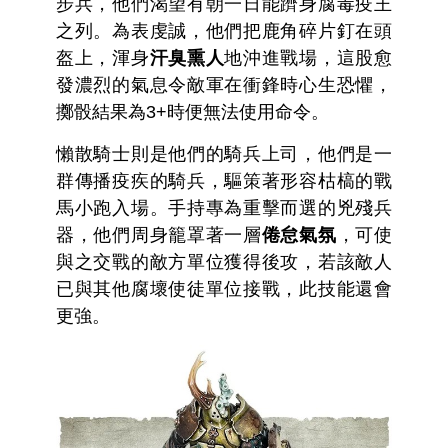
步兵，他們渴望有朝一日能躋身腐毒疫王
之列。為表虔誠，他們把鹿角碎片釘在頭
盔上，渾身
汗臭熏人
地沖進戰場，這股愈
發濃烈的氣息令敵軍在衝鋒時心生恐懼，
擲骰結果為3+時便無法使用命令。
懶散騎士則是他們的騎兵上司，他們是一
群傳播疫疾的騎兵，驅策著形容枯槁的戰
馬小跑入場。手持專為重擊而選的兇殘兵
器，他們周身籠罩著一層
倦怠氣氛
，可使
與之交戰的敵方單位獲得後攻，若該敵人
已與其他腐壞使徒單位接戰，此技能還會
更強。