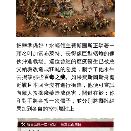
把鹽準備好！水蛭領主費斯圖斯正騎著一
頭名叫加索布萊特、長得像巨型蛞蝓的傢
伙沖進戰場。這位曾經的瘟疫醫生已被慈
父納垢改造成狂亂的惡魔，賜予了他永生
去搗鼓那些
百毒之藥
。如果費斯圖斯身處
近戰且本回合沒有進行衝鋒，他便可嘗試
向敵人投擲魔藥造成傷害，關鍵在於：你
和對手將各投一次骰子，並分別將擲骰結
果加到各自的控制屬性上。