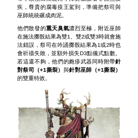
疾，尊貴的腐毒疫王駕到，準備把祭司與
巫師統統碾成肉泥。
他們散發的
熏天臭氣
濃烈至極，附近巫師
在施法擲骰結果為雙1、雙2或雙3時就會施
法錯誤，祭司在吟誦擲骰結果為1或2時也
會祈禱失敗，並額外損失D3點儀式點數。
若這還不夠，他們的皰疹武器同時附帶
針
對祭司（+1撕裂）
與
針對巫師（+1撕裂）
的雙重特效。