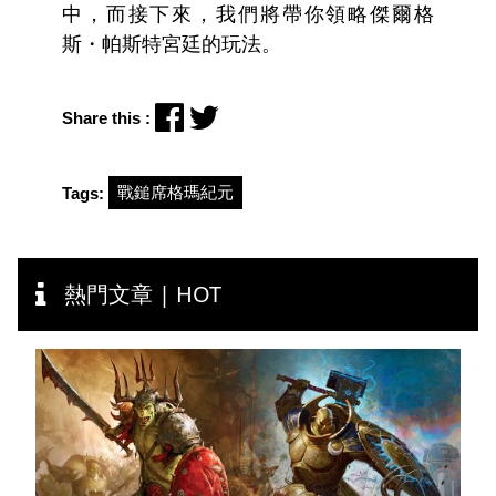
中，而接下來，我們將帶你領略傑爾格
斯・帕斯特宮廷的玩法。
Share this :
戰鎚席格瑪紀元
Tags:
熱門文章 | HOT