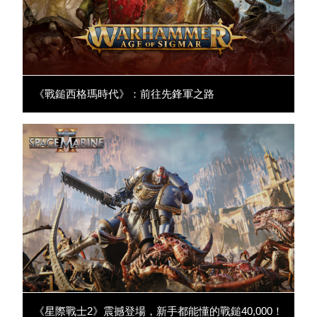
《戰鎚西格瑪時代》：前往先鋒軍之路
《星際戰士2》震撼登場，新手都能懂的戰鎚40,000！