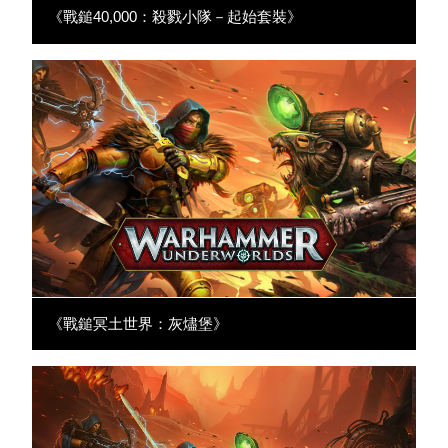
《戰鎚40,000：殺戮小隊－起始套裝》
《戰鎚冥土世界：灰燼堡》