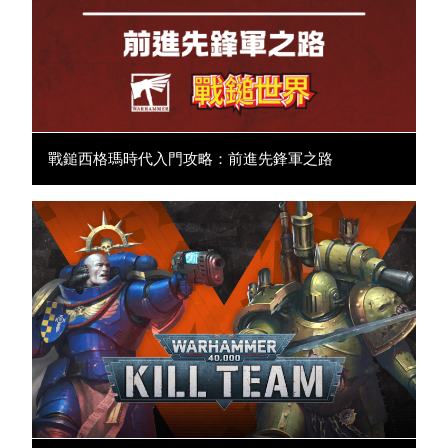
戰鎚西格瑪時代入門攻略：前進先鋒軍之路