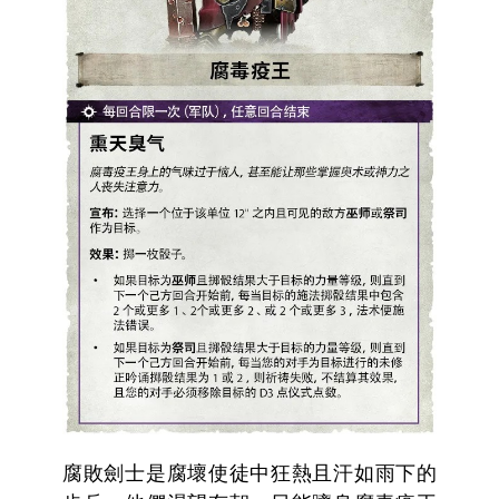
腐敗劍士是腐壞使徒中狂熱且汗如雨下的