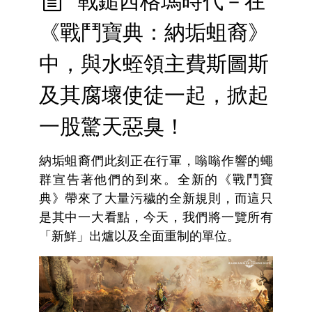
戰鎚西格瑪時代－在
《戰鬥寶典：納垢蛆裔》
中，與水蛭領主費斯圖斯
及其腐壞使徒一起，掀起
一股驚天惡臭！
納垢蛆裔們此刻正在行軍，嗡嗡作響的蠅
群宣告著他們的到來。全新的《戰鬥寶
典》帶來了大量污穢的全新規則，而這只
是其中一大看點，今天，我們將一覽所有
「新鮮」出爐以及全面重制的單位。