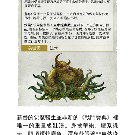
新晉的惡魔醫生並非新的《戰鬥寶典》裡
唯一的重量級壯漢。身披華袍、腰系緞
帶，頭頂輝煌鹿角，渾身鼓脹著非自然疫