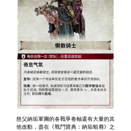
慈父納垢軍團的各戰爭卷軸還有大量的其
他改動，盡在《戰鬥寶典：納垢蛆裔》之