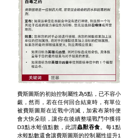
費斯圖斯的初始控制屬性為5點，已不容小
覷，然而，若在任何回合結束時，有單位
被費斯圖斯在近戰中消滅，加索布萊特便
會大快朵頤，讓你在後續整場戰鬥中獲得
D3點水蛭值點數，此謂
蟲獸吞食
。每1點
水蛭點數還會讓費斯圖斯的控制屬性提升1