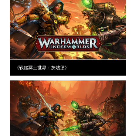
《戰鎚冥土世界：灰燼堡》