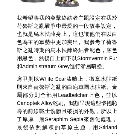
我希望將我的突擊終結者主題設定在我於
荷魯斯之亂戰爭中最愛的一段故事設定，
也就是烏木怯薛身上，這也讓他們在以白
色為主的軍勢中更加突出。我參考了荷魯
斯之亂時期的烏木怯薛終結者配色，底色
用黑色，然後自上而下以Stormvermin Fur
和Administratum Grey進行漸層噴塗。
肩甲則以White Scar漆噴上，徽章水貼紙
則來自荷魯斯之亂的白疤軍團水貼紙。金
屬部分則全部用Leadbelcher上色，並以
Canoptek Alloy乾刷。我想呈現這些懷抱恥
辱的前線戰士骯髒且破損的外觀，所以上
了厚厚一層Seraphim Sepia來舊化處理，
最後依照解凍的草原主題，用Stirland