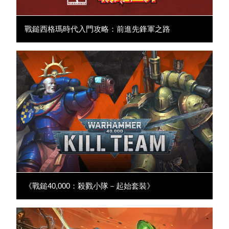
戰鎚西格瑪時代入門攻略：前進先鋒軍之路
《戰鎚40,000：殺戮小隊－起始套裝》