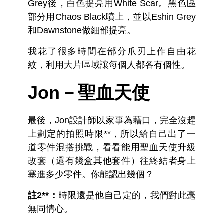
Grey後，白色提亮用White Scar。黑色區
部分用Chaos Black噴上，並以Eshin Grey
和Dawnstone做細部提亮。
我花了很多時間在部分爪刃上作自由花
紋，利用大片區域讓每個人都各有個性。
Jon－聖血天使
最後，Jon設計師以家事為藉口，完全沒趕
上劃定的拍照時限**，所以給自己出了一
道零件混搭挑戰，看看能用聖血天使升級
改套（還有幾盒其他套件）往終結者身上
塞進多少零件。你能認出幾個？
註2**：
時限還是他自己定的，我們對此毫
無同情心。