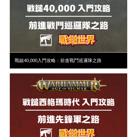
戰鎚40,000入門攻略：前進戰鬥巡邏隊之路