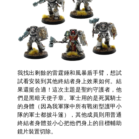
我找出剩餘的雷霆錘和風暴盾手臂，想試
試看安裝到其他終結者身上效果如何。結
果還挺合適！這次主題是聖約守護者，他
們是黑暗天使子章。軍士用的是死翼騎士
的身體（因為我軍隊中所有戰術型護甲小
隊的軍士都披斗篷），其他成員則用普通
終結者身體並小心把他們身上的目標輔助
鏡片裝置切除。