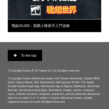
戰鎚40,000：殺戮小隊新手入門攻略
To the top
© Copyright Games R Us Taiwan Co. Ltd. All rights reserved.
© Copyright Games Workshop Limited. GW, Games Workshop, Citadel, White
Dwarf, Space Marine, 40K, Warhammer, Warhammer 40,000, The ‘Aquila
’Double-headed Eagle logo, Warhammer Age of Sigmar, Battletome, Stormcast
Eternals, and all associated logos, illustrations, images, names, creatures,
races, vehicles, locations, weapons, characters, and the distinctive likenesses
there of, are either © or ™, and/or © Games Workshop Limited, variably
registered around the world. All Rights Reserved.