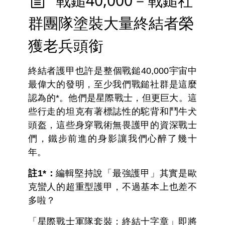
戰鎚40,000－戰鎚社
群團隊塗裝大量終結者榮
獲老兵頭銜
終結者護甲也許是整個戰鎚40,000宇宙中
最偉大的發明，至少我們戰鎚社群是這麼
認為的*。他們是星際戰士，但更巨大。這
些行走的坦克有著標誌性的駝背和鬥牛犬
頭盔，這些身穿戰術無畏護甲的資深戰士
們，鐵步前進的身影讓我們心醉了幾十
年。
註1*：
編輯堅持說「最強護甲」其實是歐
克蠻人的超重型護甲，不過基本上也差不
多啦？
「星際戰士軍隊套裝：終結十字章」即將