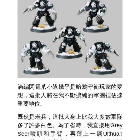
滿編閃電爪小隊幾乎是暗鴉守衛玩家的夢
想，這批人將在我不斷擴編的軍團裡佔據
重要地位。
既然是老兵，這批人身上比我大多數軍隊
多了許多白色。為了省時，我直接用Grey
Seer噴頭和手臂，再薄上一層Ulthuan