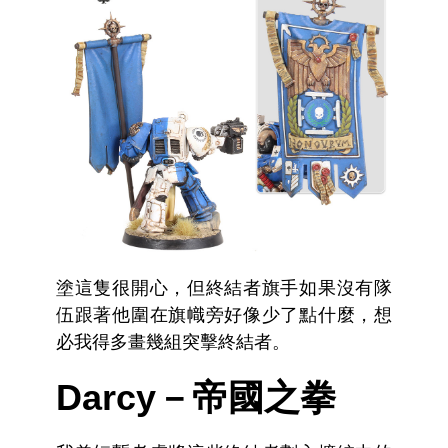
塗這隻很開心，但終結者旗手如果沒有隊
伍跟著他圍在旗幟旁好像少了點什麼，想
必我得多畫幾組突擊終結者。
Darcy－帝國之拳