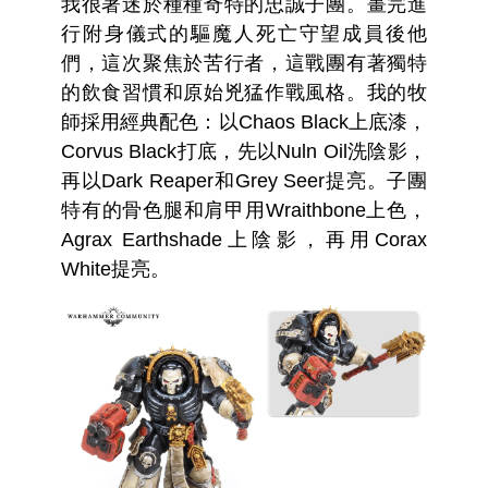
我很著迷於種種奇特的忠誠子團。畫完進
行附身儀式的驅魔人死亡守望成員後他
們，這次聚焦於苦行者，這戰團有著獨特
的飲食習慣和原始兇猛作戰風格。我的牧
師採用經典配色：以Chaos Black上底漆，
Corvus Black打底，先以Nuln Oil洗陰影，
再以Dark Reaper和Grey Seer提亮。子團
特有的骨色腿和肩甲用Wraithbone上色，
Agrax Earthshade上陰影，再用Corax
White提亮。