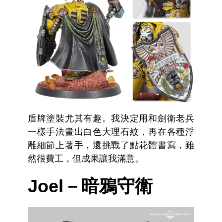
盾牌塗裝尤其有趣。我決定用和劍衛老兵
一樣手法畫出白色大理石紋，再在各種浮
雕細節上著手，還挑戰了點花體書寫，雖
然很費工，但成果讓我滿意。
Joel－暗鴉守衛