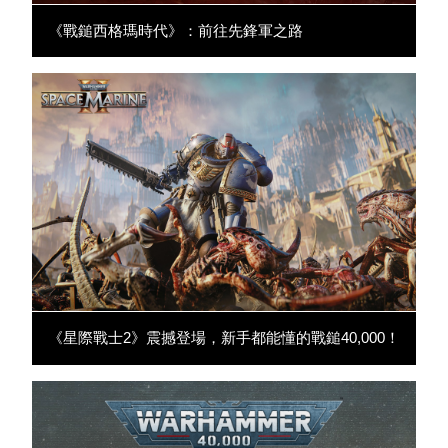
《戰鎚西格瑪時代》：前往先鋒軍之路
《星際戰士2》震撼登場，新手都能懂的戰鎚40,000！