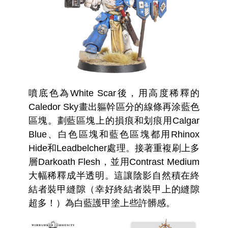
噴底色為White Scar後，用高度稀釋的
Caledor Sky畫出軀幹區分的線條再涂藍色
區塊。劃藍區塊上的損痕和划痕用Calgar
Blue、白色區塊和藍色區塊都用Rhinox
Hide和Leadbelcher處理。接著重複刷上多
層Darkoath Flesh，並用Contrast Medium
大幅稀釋成半透明。這讓陰影自然積在終
結者裝甲縫隙（幸好終結者裝甲上的縫隙
超多！）為白藍護甲塗上些許髒感。