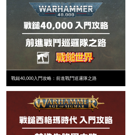
戰鎚40,000入門攻略：前進戰鬥巡邏隊之路