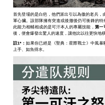
首先登場的是白疤，他們派出引以為傲的老兵，
軍心臟。該部隊擁有突進或後撤後仍可衝鋒的特
此能力相輔相成的是可汗本人的專屬技能，
第一
後，便會爆發出驚人的速度，讓他比以往更快地
註1*：
如果你已經是《聖典：星際戰士》中風暴
上手、如魚得水。