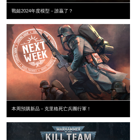
戰鎚2024年度模型－誰贏了？
本周預購新品－克里格死亡兵團行軍！