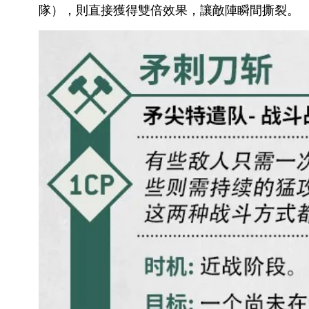
隊），則直接獲得雙倍效果，讓敵陣瞬間撕裂。