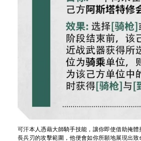
可汗本人憑藉大師騎手技能，讓你即使借助掩體
長兵刃的攻擊範圍，他便會如你所願地展現出致