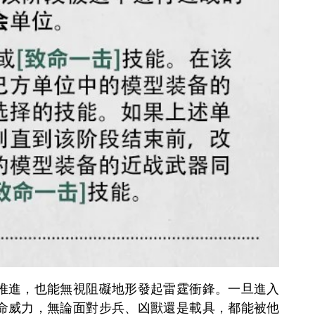
推進，也能無視阻礙地形發起雷霆衝鋒。一旦進入
命威力，無論面對步兵、凶獸還是載具，都能被他