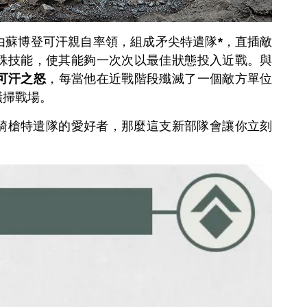
由蘇博登可汗親自率領，組成矛尖特遣隊
*
，直插敵
殊技能，使其能夠一次次以最佳狀態投入近戰。與
可汗之怒
，每當他在近戰階段殲滅了一個敵方單位
橫掃戰場。
騎槍特遣隊的愛好者，那麼這支新部隊會讓你立刻