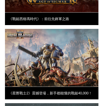
《戰鎚西格瑪時代》：前往先鋒軍之路
《星際戰士2》震撼登場，新手都能懂的戰鎚40,000！