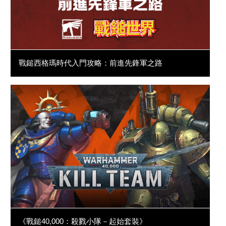
戰鎚西格瑪時代入門攻略：前進先鋒軍之路
《戰鎚40,000：殺戮小隊－起始套裝》