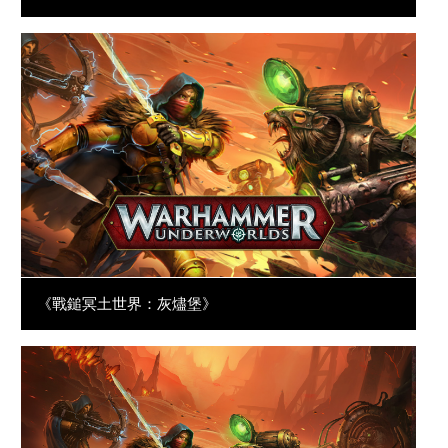
《戰鎚冥土世界：灰燼堡》