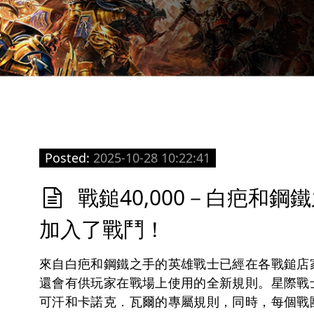
Posted:
2025-10-28 10:22:41
戰鎚40,000－白疤和
加入了戰鬥！
來自白疤和鋼鐵之手的英雄戰士已經在各戰鎚店
還會有供玩家在戰場上使用的全新規則。星際戰
可汗和卡諾克．瓦爾的專屬規則，同時，每個戰