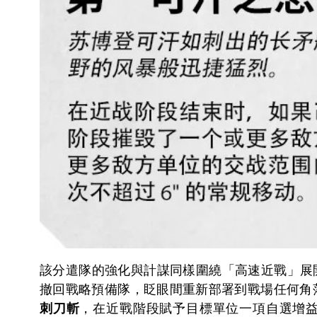
該分遣隊的強化與計謀同樣圍繞「高速近戰」展
撤回戰略預備隊，眨眼間重新部署到戰場任何角
刺刀斬
，在近戰階段賦予目標單位一項自選增