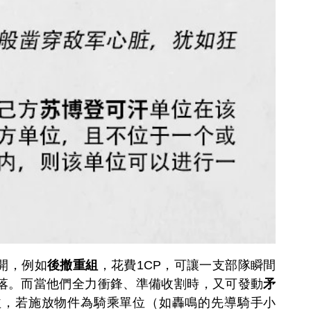
開，例如
後撤重組
，花費1CP，可讓一支部隊瞬間
落。而當他們全力衝鋒、準備收割時，又可發動
矛
益，若施放物件為騎乘單位（如轟鳴的先導騎手小