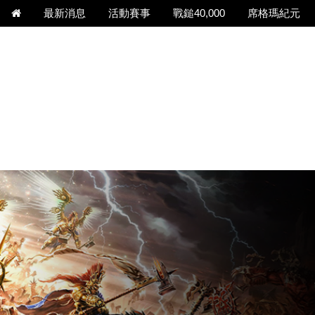
最新消息
活動賽事
戰鎚40,000
席格瑪紀元