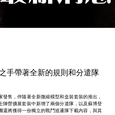
鋼鐵之手帶著全新的規則和分遣隊
家發售，伴隨著全新微縮模型和盒裝套裝的推出，
士陣營擴展套裝中新增了兩個分遣隊，以及蘇博登
團還將獲得一份獨立的戰鬥巡邏隊下載內容，與其