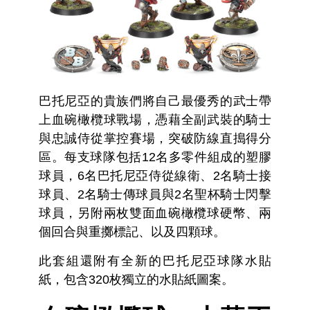
巴托尼亞的貴族們將自己最優秀的武士帶
上血碗橄欖球戰場，憑藉全副武裝的騎士
與忠誠侍從掌控賽場，突破防線直搗得分
區。每支球隊包括12名多零件組成的塑膠
球員，6名巴托尼亞侍從線衛、2名騎士接
球員、2名騎士傳球員與2名聖杯騎士閃擊
球員，另附兩枚雙面血碗橄欖球硬幣、兩
個回合與重擲標記、以及四顆球。
此套組還附有全新的巴托尼亞球隊水貼
紙，包含320枚獨立的水貼紙圖案。