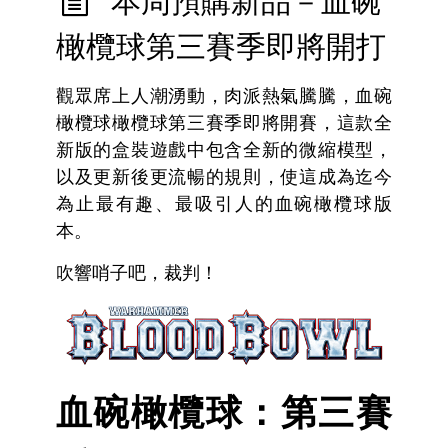
本周預購新品－血碗
橄欖球第三賽季即將開打
觀眾席上人潮湧動，肉派熱氣騰騰，血碗
橄欖球橄欖球第三賽季即將開賽，這款全
新版的盒裝遊戲中包含全新的微縮模型，
以及更新後更流暢的規則，使這成為迄今
為止最有趣、最吸引人的血碗橄欖球版
本。
吹響哨子吧，裁判！
血碗橄欖球：第三賽