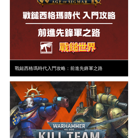
戰鎚西格瑪時代入門攻略：前進先鋒軍之路