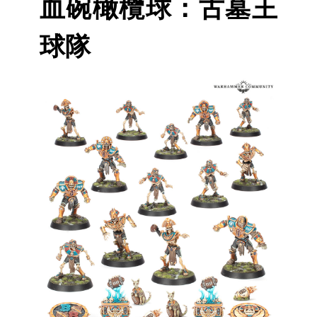
血碗橄欖球：古墓王
球隊