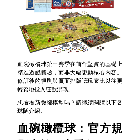
血碗橄欖球第三賽季在前作堅實的基礎上
精進遊戲體驗，而非大幅更動核心內容。
修訂後的規則與頁面排版讓玩家比以往更
輕鬆地投入狂歡混戰。
想看看新微縮模型嗎？請繼續閱讀以下各
球隊介紹。
血碗橄欖球：官方規