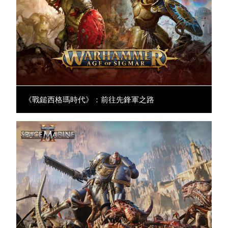
《戰鎚西格瑪時代》：前往先鋒軍之路