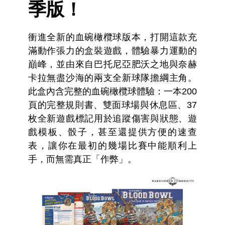
季版！
衝進全新的血碗橄欖球版本，打開這款充
滿動作張力的盒裝遊戲，體驗暴力運動的
巔峰，並由來自巴托尼亞肥沃之地與奈赫
卡拉無盡沙海的兩支全新球隊擔綱主角。
此盒內含完整的血碗橄欖球體驗：一本200
頁的完整規則書、雙面球場與休息區、37
枚全新遊戲標記用於追蹤傷害與狀態、遊
戲模板、骰子，甚至還提供方便的速查
表，讓你在最初的幾場比賽中能順利上
手，而無需真正「作弊」。