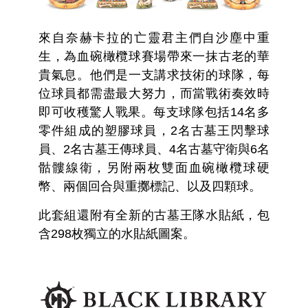
來自奈赫卡拉的亡靈君主們自沙塵中重
生，為血碗橄欖球賽場帶來一抹古老的華
貴氣息。他們是一支講求技術的球隊，每
位球員都需盡最大努力，而當戰術奏效時
即可收穫驚人戰果。每支球隊包括14名多
零件組成的塑膠球員，2名古墓王閃擊球
員、2名古墓王傳球員、4名古墓守衛與6名
骷髏線衛，另附兩枚雙面血碗橄欖球硬
幣、兩個回合與重擲標記、以及四顆球。
此套組還附有全新的古墓王隊水貼紙，包
含298枚獨立的水貼紙圖案。