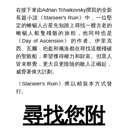
在接下來由Adrian Tchaikovsky撰寫的全新
長篇小說《Starseer's Ruin》 中，一位堅
定的蜥蜴人占星先知踏上尋找一艘古老的
蜥蜴人船隻殘骸的旅程，他同時也是
《Day of Ascension》 的作者。伊里克
西、瓦爾．疤盔和佩洛都在尋找這艘殘破
的聖殿船，希望獲得權力和財富。但眾人
皆未察覺，更大且更陰險的敵人正崛起，
威脅著偉大計劃。
《Starseer's Ruin》將以精裝本方式發
行。
尋找您附