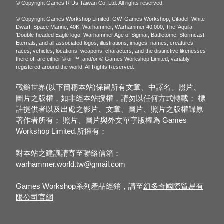
© Copyright Games R Us Taiwan Co. Ltd. All rights reserved.
© Copyright Games Workshop Limited. GW, Games Workshop, Citadel, White
Dwarf, Space Marine, 40K, Warhammer, Warhammer 40,000, The ‘Aquila
’Double-headed Eagle logo, Warhammer Age of Sigmar, Battletome, Stormcast
Eternals, and all associated logos, illustrations, images, names, creatures,
races, vehicles, locations, weapons, characters, and the distinctive likenesses
there of, are either © or ™, and/or © Games Workshop Limited, variably
registered around the world. All Rights Reserved.
戰鎚世界(以下簡稱本站)保留所有文章、中譯名、照片、
圖片之版權，如非經本站授權，請勿以任何方式轉載； 標
註提供者以及出處之影片、文章、圖片、照片之版權歸原
著作者所有； 照片、圖片與外文單字版權為 Games
Workshop Limited.所擁有；
對本站之建議請寄至聯絡信箱：
warhammer.world.tw@gmail.com
Games Workshop系列產品經銷，請至
幻多奇國際貿易有
限公司官網