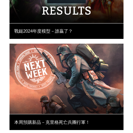
戰鎚2024年度模型－誰贏了？
本周預購新品－克里格死亡兵團行軍！