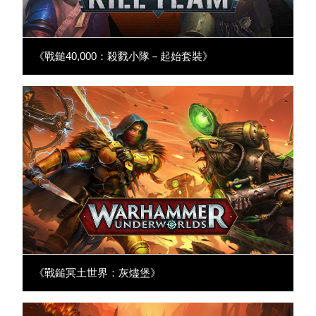
《戰鎚40,000：殺戮小隊－起始套裝》
《戰鎚冥土世界：灰燼堡》