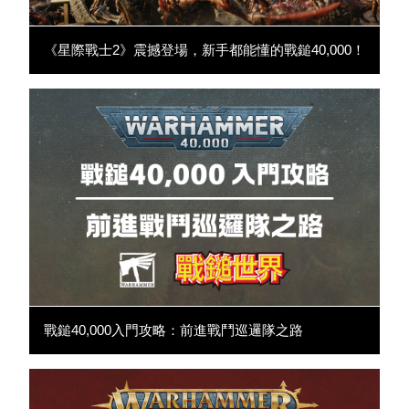
《星際戰士2》震撼登場，新手都能懂的戰鎚40,000！
戰鎚40,000入門攻略：前進戰鬥巡邏隊之路