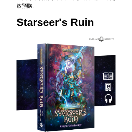
放預購。
Starseer's Ruin