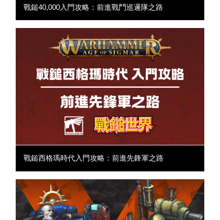
戰鎚40,000入門攻略：前進戰鬥巡邏隊之路
戰鎚西格瑪時代入門攻略：前進先鋒軍之路