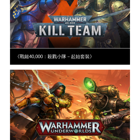
《戰鎚40,000：殺戮小隊－起始套裝》