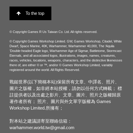
To the top
© Copyright Games R Us Taiwan Co. Ltd. All rights reserved.
© Copyright Games Workshop Limited. GW, Games Workshop, Citadel, White
Dwarf, Space Marine, 40K, Warhammer, Warhammer 40,000, The ‘Aquila
’Double-headed Eagle logo, Warhammer Age of Sigmar, Battletome, Stormcast
Eternals, and all associated logos, illustrations, images, names, creatures,
races, vehicles, locations, weapons, characters, and the distinctive likenesses
there of, are either © or ™, and/or © Games Workshop Limited, variably
registered around the world. All Rights Reserved.
戰鎚世界(以下簡稱本站)保留所有文章、中譯名、照片、
圖片之版權，如非經本站授權，請勿以任何方式轉載； 標
註提供者以及出處之影片、文章、圖片、照片之版權歸原
著作者所有； 照片、圖片與外文單字版權為 Games
Workshop Limited.所擁有；
對本站之建議請寄至聯絡信箱：
warhammer.world.tw@gmail.com