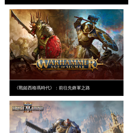
《戰鎚西格瑪時代》：前往先鋒軍之路