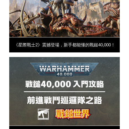
《星際戰士2》震撼登場，新手都能懂的戰鎚40,000！