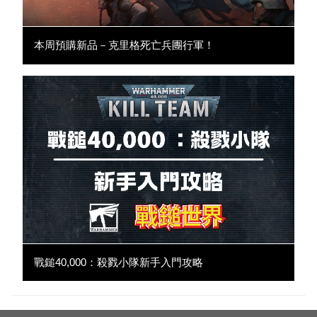
本周預購新品－克里格死亡兵團行軍！
戰鎚40,000：殺戮小隊新手入門攻略