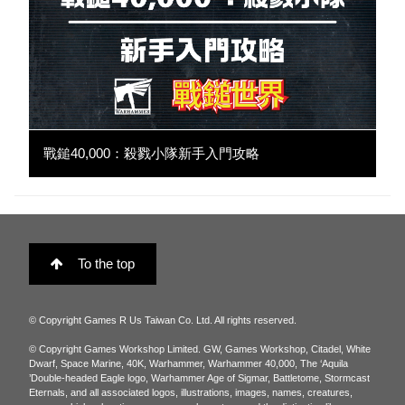
戰鎚40,000：殺戮小隊新手入門攻略
To the top
© Copyright Games R Us Taiwan Co. Ltd. All rights reserved.
© Copyright Games Workshop Limited. GW, Games Workshop, Citadel, White
Dwarf, Space Marine, 40K, Warhammer, Warhammer 40,000, The ‘Aquila
’Double-headed Eagle logo, Warhammer Age of Sigmar, Battletome, Stormcast
Eternals, and all associated logos, illustrations, images, names, creatures,