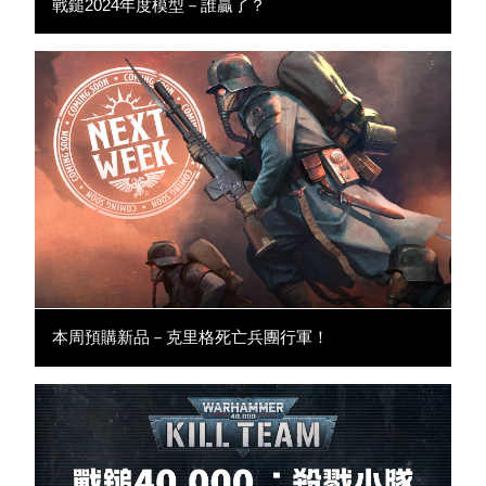
戰鎚2024年度模型－誰贏了？
本周預購新品－克里格死亡兵團行軍！