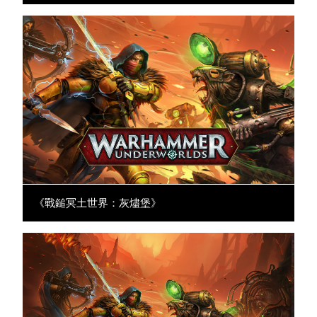
《戰鎚冥土世界：灰燼堡》