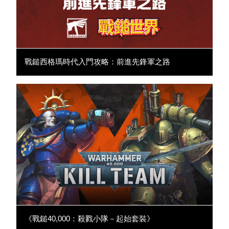
戰鎚西格瑪時代入門攻略：前進先鋒軍之路
《戰鎚40,000：殺戮小隊－起始套裝》