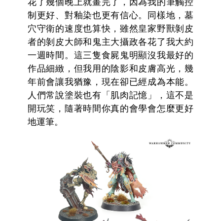
花了幾個晚上就畫完了，因為我的筆觸控
制更好、對釉染也更有信心。同樣地，墓
穴守衛的速度也算快，雖然皇家野獸剝皮
者的剝皮大師和鬼主大攝政各花了我大約
一週時間。這三隻食屍鬼明顯沒我最好的
作品細緻，但我用的陰影和皮膚高光，幾
年前會讓我猶豫，現在卻已經成為本能。
人們常說塗裝也有「肌肉記憶」，這不是
開玩笑，隨著時間你真的會學會怎麼更好
地運筆。