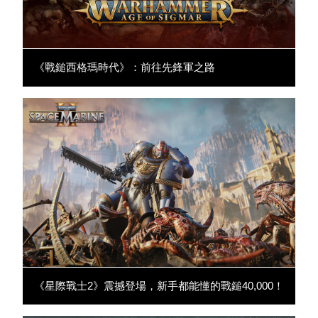
《戰鎚西格瑪時代》：前往先鋒軍之路
《星際戰士2》震撼登場，新手都能懂的戰鎚40,000！