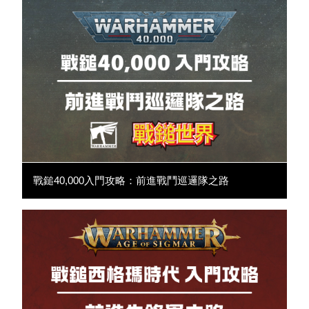
戰鎚40,000入門攻略：前進戰鬥巡邏隊之路