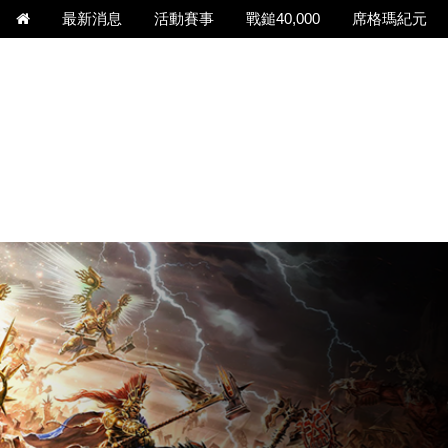
最新消息
活動賽事
戰鎚40,000
席格瑪紀元