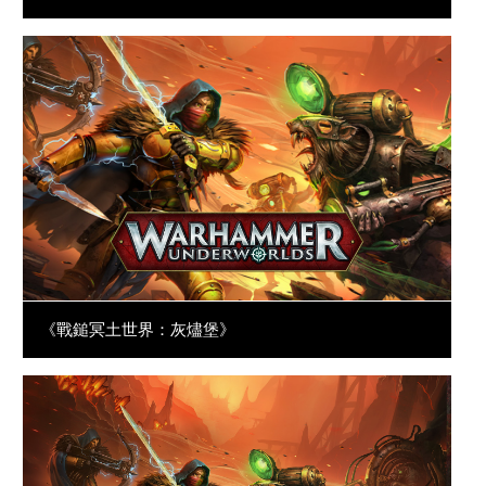
《戰鎚冥土世界：灰燼堡》