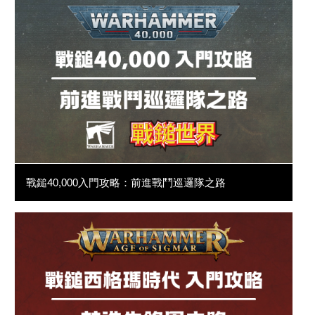
戰鎚40,000入門攻略：前進戰鬥巡邏隊之路