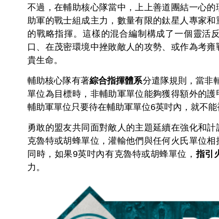
不過，在輔助核心隊當中，上上善道團結一心的
助軍的戰士組成主力，數量有限的鈦星人專家和
的戰略指揮。這樣的混合編制構成了一個靈活
口、在茂密環境中挫敗敵人的攻勢、或作為考雍
貴生命。
輔助核心隊有著
綜合指揮體系
分遣隊規則，當非
單位為目標時，非輔助軍單位能夠獲得額外的護
輔助軍單位只要待在輔助軍單位6英吋內，就不能
勇敢的盟友共同面對敵人的主題延續在強化和計
克魯特或胡蜂單位，灌輸他們與任何火氏單位相
同時，如果9英吋內有克魯特或胡蜂單位，
指引
力。