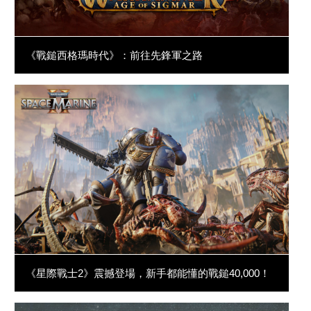
《戰鎚西格瑪時代》：前往先鋒軍之路
《星際戰士2》震撼登場，新手都能懂的戰鎚40,000！