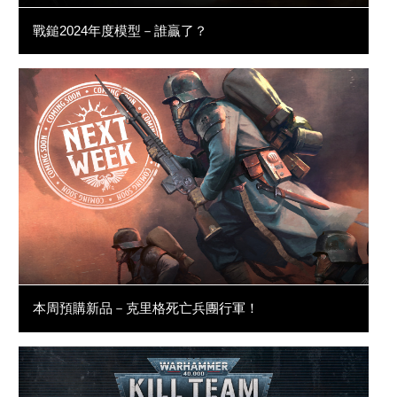
戰鎚2024年度模型－誰贏了？
本周預購新品－克里格死亡兵團行軍！