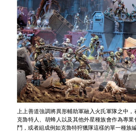
上上善道強調將異形輔助軍融入火氏軍隊之中，
克魯特人、胡蜂人以及其他外星種族會作為專業
鬥，或者組成例如克魯特狩獵隊這樣的單一種族