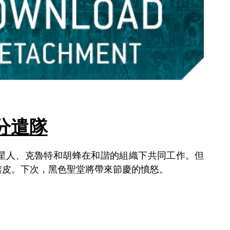
分遣隊
星人、克魯特和胡蜂在和諧的組織下共同工作。但
嬉皮。下次，黑色聖堂將帶來節慶的憤怒。