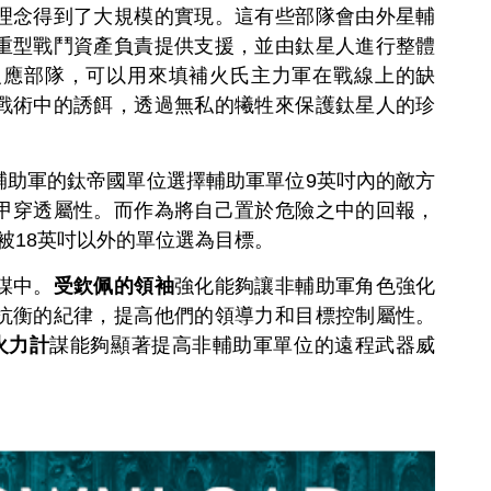
理念得到了大規模的實現。這有些部隊會由外星輔
重型戰鬥資產負責提供支援，並由鈦星人進行整體
反應部隊，可以用來填補火氏主力軍在戰線上的缺
戰術中的誘餌，透過無私的犧牲來保護鈦星人的珍
輔助軍的鈦帝國單位選擇輔助軍單位9英吋內的敵方
甲穿透屬性。而作為將自己置於危險之中的回報，
被18英吋以外的單位選為目標。
謀中。
受欽佩的領袖
強化能夠讓非輔助軍角色強化
抗衡的紀律，提高他們的領導力和目標控制屬性。
火力計
謀能夠顯著提高非輔助軍單位的遠程武器威