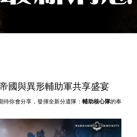
鈦帝國與異形輔助軍共享盛宴
期待你會分享，發揮全新分遣隊：
輔助核心隊
的奉