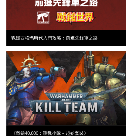
戰鎚西格瑪時代入門攻略：前進先鋒軍之路
《戰鎚40,000：殺戮小隊－起始套裝》