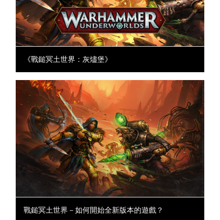
《戰鎚冥土世界：灰燼堡》
戰鎚冥土世界－如何開始全新版本的遊戲？