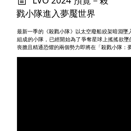
LVO 2024 預覽－殺
戮小隊進入夢魘世界
最新一季的《殺戮小隊》以太空廢船絞架暗淵墜
組成的小隊，已經開始為了爭奪星球上搖搖欲墜
喪膽且精通恐懼的兩個勢力即將在「殺戮小隊：