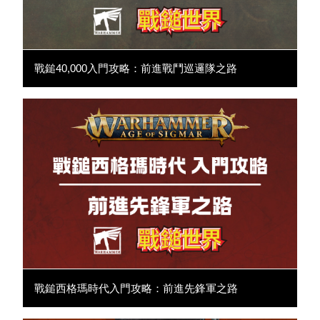
戰鎚40,000入門攻略：前進戰鬥巡邏隊之路
戰鎚西格瑪時代入門攻略：前進先鋒軍之路