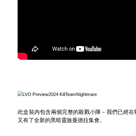
此盒裝內包含兩個完整的殺戮小隊－我們已經在
又有了全新的黑暗靈族曼德拉集會。