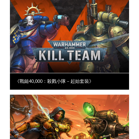
《戰鎚40,000：殺戮小隊－起始套裝》