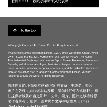
戰鎚40,000：殺戮小隊新手入門攻略
To the top
© Copyright Games R Us Taiwan Co. Ltd. All rights reserved.
© Copyright Games Workshop Limited. GW, Games Workshop, Citadel, White
Dwarf, Space Marine, 40K, Warhammer, Warhammer 40,000, The ‘Aquila
’Double-headed Eagle logo, Warhammer Age of Sigmar, Battletome, Stormcast
Eternals, and all associated logos, illustrations, images, names, creatures,
races, vehicles, locations, weapons, characters, and the distinctive likenesses
there of, are either © or ™, and/or © Games Workshop Limited, variably
registered around the world. All Rights Reserved.
戰鎚世界(以下簡稱本站)保留所有文章、中譯名、照片、
圖片之版權，如非經本站授權，請勿以任何方式轉載； 標
註提供者以及出處之影片、文章、圖片、照片之版權歸原
著作者所有； 照片、圖片與外文單字版權為 Games
Workshop Limited.所擁有；