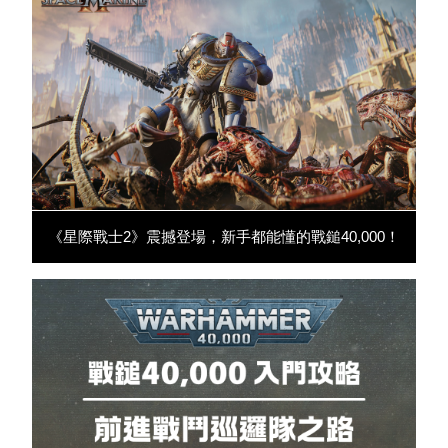
《星際戰士2》震撼登場，新手都能懂的戰鎚40,000！