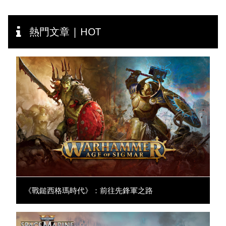
熱門文章 | HOT
《戰鎚西格瑪時代》：前往先鋒軍之路