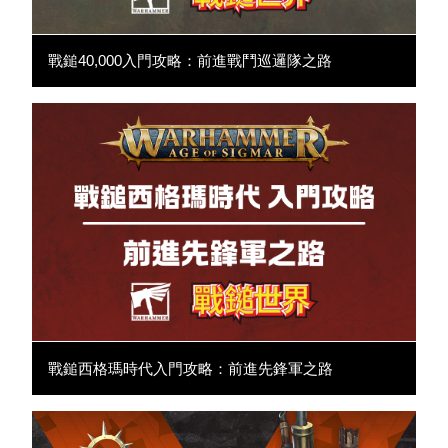
戰鎚40,000入門攻略：前進戰鬥巡邏隊之路
戰鎚西格瑪時代入門攻略：前進先鋒軍之路