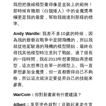
我想把微縮模型畫得像是盒裝上的範例！
那時候有幾期《白鬚矮人》中的金魔獎專
欄更是我的最愛，幫助我能達到那樣的標
準。
Andy Wardle:
我差不多10歲的時候，因
為我的爺爺在戰爭中是開飛機的，所以我
就從他駕駛過的飛機的模型開始，最終在
尋找其他模型時注意到了戰鎚。過了很長
的一段時間，我在2013年想要開始再塗模
型，這次想專注在單一的模型上。我一直
夢想參加金魔獎，但一直都覺得自己不夠
格，所以這次就決定要提昇自己的技能來
參賽。
WarCom：
你對新畫家有什麼建議？
Albert：
享受塗色就對！這聽起來老生常