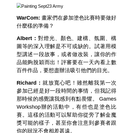
WarCom:
畫家們在參加塗色比賽時要做好
什麼樣的準備？
Albert：
對燈光、顏色、建構、氛圍、構
圖等的深入理解是不可或缺的。試著用模
型講述一段故事，或者做改裝，讓你的作
品能夠脫穎而出！評審要在一天內看上數
百件作品，要想盡辦法吸引他們的目光。
Richard：
就放寬心吧！雖然離我第一次
參加已經是好一段時間的事情，但我記得
那時候的感覺讓我感到有點畏懼。 Games
Workshop辦的活動中，有些也是塗色比
賽。這樣的活動可以幫助你從旁了解金魔
獎可能的樣子，甚至你會注意到參賽者跟
你的狀況不會相差甚遠。