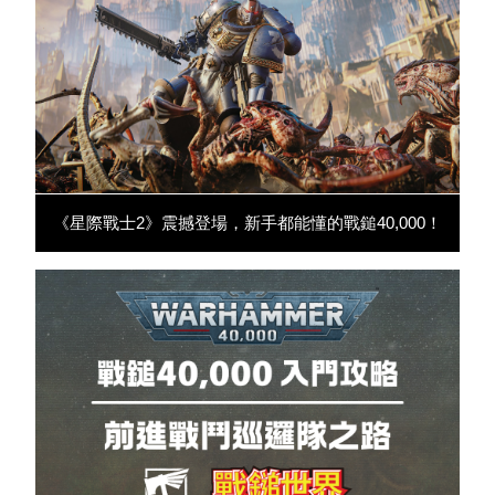
《星際戰士2》震撼登場，新手都能懂的戰鎚40,000！