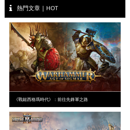
熱門文章 | HOT
《戰鎚西格瑪時代》：前往先鋒軍之路