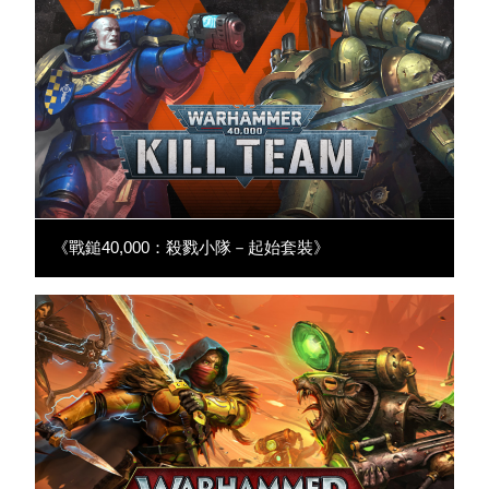
《戰鎚40,000：殺戮小隊－起始套裝》