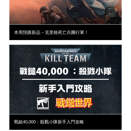
本周預購新品－克里格死亡兵團行軍！
戰鎚40,000：殺戮小隊新手入門攻略