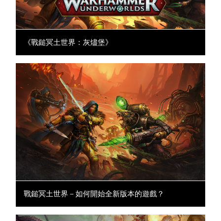
《戰鎚冥土世界：灰燼堡》
戰鎚冥土世界－如何開始全新版本的遊戲？