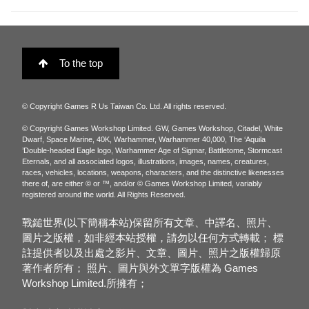
To the top
© Copyright Games R Us Taiwan Co. Ltd. All rights reserved.
© Copyright Games Workshop Limited. GW, Games Workshop, Citadel, White
Dwarf, Space Marine, 40K, Warhammer, Warhammer 40,000, The ‘Aquila
’Double-headed Eagle logo, Warhammer Age of Sigmar, Battletome, Stormcast
Eternals, and all associated logos, illustrations, images, names, creatures,
races, vehicles, locations, weapons, characters, and the distinctive likenesses
there of, are either © or ™, and/or © Games Workshop Limited, variably
registered around the world. All Rights Reserved.
戰鎚世界(以下簡稱本站)保留所有文章、中譯名、照片、
圖片之版權，如非經本站授權，請勿以任何方式轉載； 標
註提供者以及出處之影片、文章、圖片、照片之版權歸原
著作者所有； 照片、圖片與外文單字版權為 Games
Workshop Limited.所擁有；